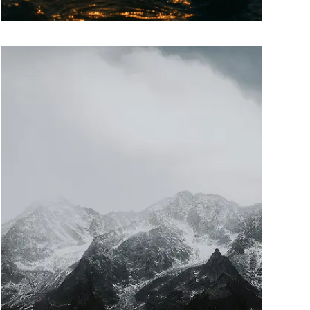
Structurer ses relations
Structurer ses relations
commerciales
commerciales
LIRE PLUS
Plus l’activité se développe, plus les relations
doivent être cadrées.
Nos avocats vous accompagnent pour
formaliser vos contrats avec les clients, les
partenaires ou les sous-traitants. CGV,
clauses sensibles, litiges potentiels...
Tout est pensé pour soutenir votre croissance
et protéger votre entreprise.