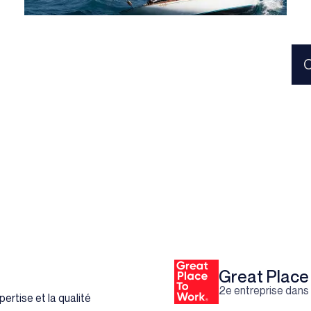
Coaching : accompagner le
Coaching : accompagner le
dirigeant dans ses
dirigeant dans ses décisions
décisions clés
clés
LIRE PLUS
Un dirigeant bien entouré prend de meilleures
décisions, plus vite et plus sereinement.
Nos consultants
proposent un
accompagnement individuel des dirigeants :
coaching stratégique, prise de décision en
contexte incertain, gestion de la posture,
clarification des priorités.
Great Place
2e entreprise dans l
rtise et la qualité