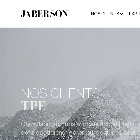
NOS CLIENTS
EXPE
NOS CLIENTS
TPE
Chez Jaberson, nos avocats accompagnent 
défis quotidiens : gérer leurs équipes, sécu