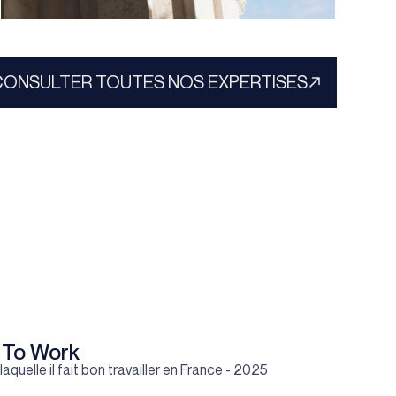
Suivi juridique et
Suivi juridique et approbation
approbation des comptes
des comptes
CONSULTER TOUTES NOS EXPERTISES
LIRE PLUS
Le suivi juridique n’est pas qu’une formalité :
c’est un levier stratégique pour votre
entreprise.
Nous tenons vos assemblées générales,
procès-verbaux et registres, en veillant à leur
cohérence avec votre activité.
L’approbation des comptes devient un
moment clé pour décider de la rémunération,
répartir les résultats et montrer que tout est
clair et maîtrisé.
 To Work
aquelle il fait bon travailler en France - 2025