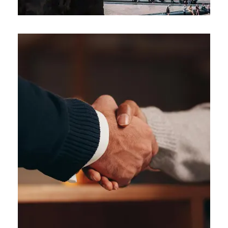
Négocier ou renégocier
Négocier ou renégocier son
son bail commercial
bail commercial
LIRE PLUS
Un bail bien négocié fait la différence sur vos
marges.
Nous vous aidons à encadrer les clauses
sensibles: loyer, durée, travaux, franchise,
sortie anticipée… et à renégocier les points
clés pour protéger votre rentabilité.
Vous avancez avec un bail clair, souple, adapté
à votre activité.