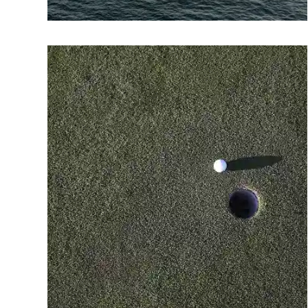
Surmonter des difficultés
Surmonter des difficultés
économiques
économiques
LIRE PLUS
Quand l’activité se tend, il faut agir vite,
réorganiser sans casser et préserver
l’essentiel.
Nos avocats
mettent en place les
dispositifs adaptés : mandat ad hoc,
sauvegarde, restructuration de dettes,
réorganisation de la structure,
licenciements économiques.
Nos consultants
vous aident à redéfinir
les priorités, mobiliser les équipes et
préserver la dynamique interne.