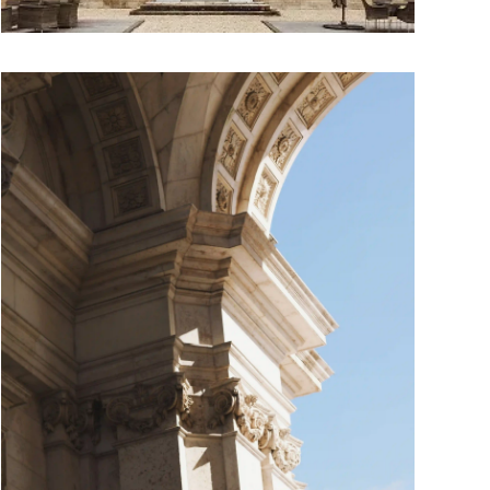
Optimiser sa situation de
Optimiser sa situation de
dirigeant
dirigeant
LIRE PLUS
Votre organisation personnelle mérite autant
d’attention que celle de votre société.
Un avocat analyse votre situation de dirigeant
: rémunération, dividendes, statut social,
holding, SCI…
Objectif : structurer efficacement votre
situation pour optimiser vos revenus, et
préparer l’avenir.