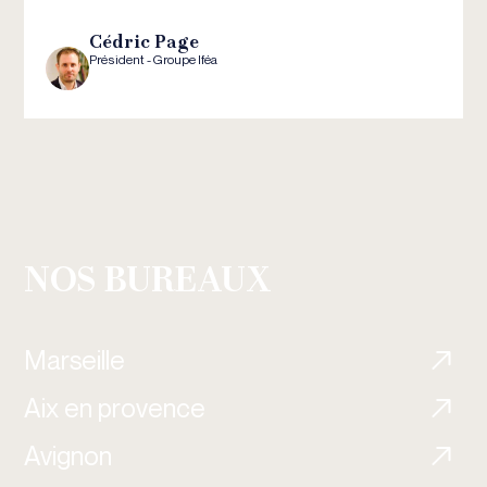
Cédric Page
Président - Groupe Iféa
NOS BUREAUX
Marseille
Aix en provence
Avignon