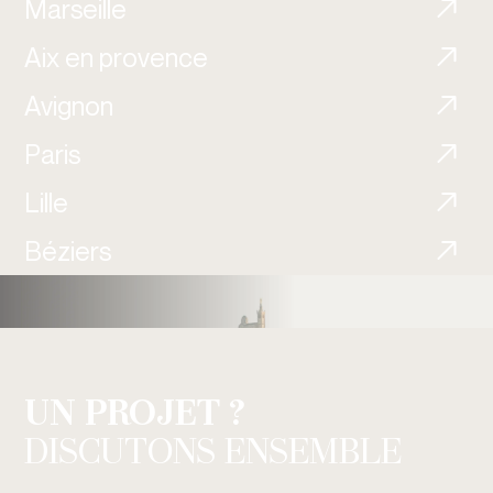
Marseille
Aix en provence
Avignon
Paris
Lille
Béziers
UN PROJET ?
DISCUTONS ENSEMBLE