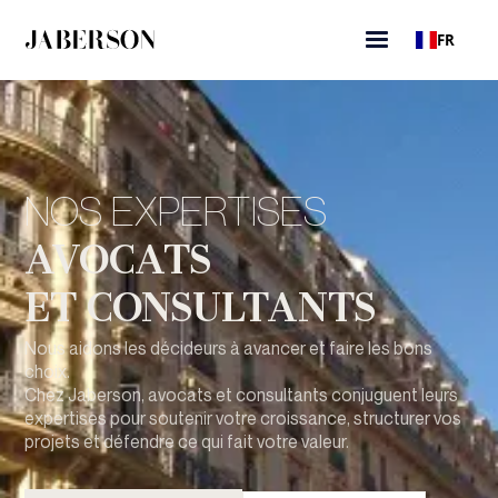
FR
NOS EXPERTISES
AVOCATS
ET CONSULTANTS
Nous aidons les décideurs à avancer et faire les bons
choix.
Chez Jaberson, avocats et consultants conjuguent leurs
expertises pour soutenir votre croissance, structurer vos
projets et défendre ce qui fait votre valeur.