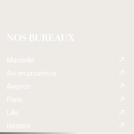
NOS BUREAUX
Marseille
Aix en provence
Avignon
Paris
Lille
Béziers