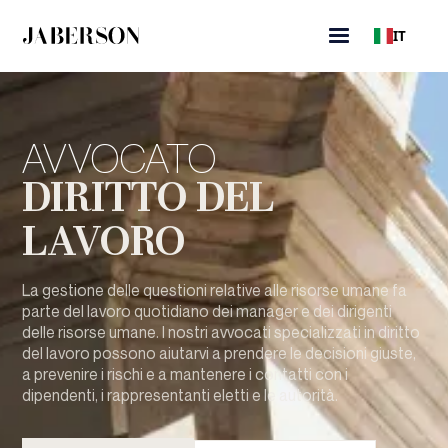
IT
AVVOCATO
DIRITTO DEL
LAVORO
La gestione delle questioni relative alle risorse umane fa
parte del lavoro quotidiano dei manager e dei dirigenti
delle risorse umane. I nostri avvocati specializzati in diritto
del lavoro possono aiutarvi a prendere le decisioni giuste,
a prevenire i rischi e a mantenere i contatti con i
dipendenti, i rappresentanti eletti e le autorità.