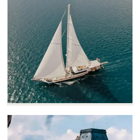
annualizzazione, cicli...
Esistono molti modi di organizzare l'orario di lavoro
e la loro gestione è complessa.
Possiamo aiutarvi a definire regole adatte alle
vostre esigenze e sfide e a garantire un
monitoraggio efficace dell'orario di lavoro in
azienda.
Creare pacchetti attraenti
Creare pacchetti attraenti e
e fidelizzanti
fidelizzanti
PER SAPERNE DI PIÙ
In un mercato difficile, i pacchetti competitivi e