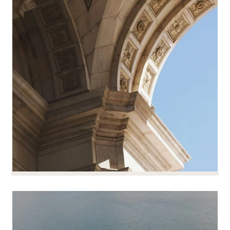
per garantire i punti essenziali: retribuzione, orario di
lavoro, clausole sensibili e strategiche.
Possiamo anche assistervi nelle modifiche al
contratto, per fornire un quadro di riferimento per le
modifiche o gli aggiustamenti delle condizioni di
lavoro.
Infine, ci assicuriamo che il contratto di lavoro sia
coerente con il mandato aziendale degli
amministratori.
Ottimizzare e gestire
Ottimizzare e gestire l'orario di
l'orario di lavoro
lavoro
PER SAPERNE DI PIÙ
Giorni a pacchetto, 35h, 39h, part-time,