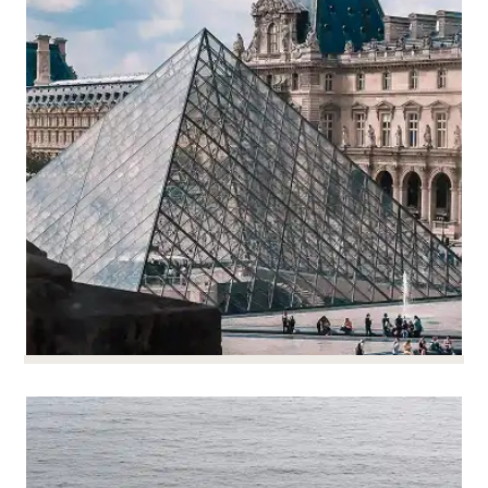
differenziati sono la chiave per attrarre i talenti.
Questa è la chiave per attrarre talenti e fidelizzare i
vostri team.
Piani retributivi, piani di risparmio per i dipendenti
(partecipazione agli utili, piani di incentivazione,
PEE, PPV) e partecipazione azionaria dei
dipendenti (BSPCE, AGA) sono tutti strumenti che
devono essere integrati in una politica di
fidelizzazione complessiva.
Possiamo aiutarvi a definire e implementare le
soluzioni più adatte alla vostra azienda.
Facilitare le operazioni di
Facilitare le operazioni di
ristrutturazione
ristrutturazione
PER SAPERNE DI PIÙ
Fusioni, trasferimenti, piani di licenziamento
volontario, accordi di licenziamento collettivo,