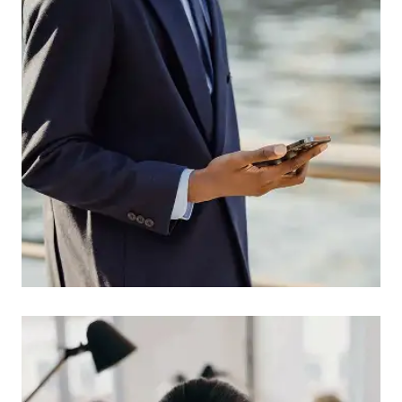
Agiscono come investigatori indipendenti e vi
aiutano a chiarire eventuali segnalazioni di
molestie.
Raccogliamo le prove e redigiamo un rapporto
d'indagine che vi consente di prendere le decisioni
giuste, costituendo al contempo una prova
opponibile in caso di contenzioso.
Definire strategie legali
Definire strategie legali
realistiche ed efficaci
realistiche ed efficaci
PER SAPERNE DI PIÙ
Forniamo consulenza e rappresentiamo i nostri
clienti in tutte le controversie in materia di lavoro in