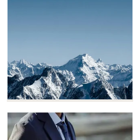
processi delicati richiedono rigore giuridico e
finezza umana.
Lavoriamo con voi per garantire che ogni fase del
processo sia sicura, per limitare il rischio di azioni
sindacali e per proteggere la coesione del vostro
team e gli interessi della vostra azienda.
Indagine interna su
Indagine interna su bullismo e
bullismo e molestie sessuali
molestie sessuali
PER SAPERNE DI PIÙ
I nostri avvocati sono membri dell'Association
Nationale des Avocats Enquêteurs en droit social.