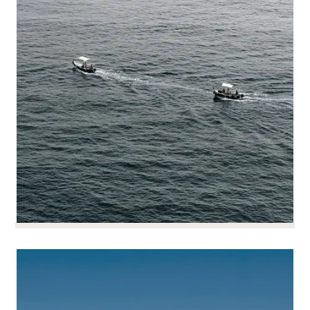
licenziamenti con o senza PSE...
Le ristrutturazioni spesso comportano un
adeguamento della forza lavoro. Il suo successo
dipende dall'anticipazione e dall'attuazione
controllata.
Possiamo assistervi dall'elaborazione del progetto
fino alla sua attuazione: informazione e
consultazione del comitato aziendale,
negoziazione di accordi collettivi, armonizzazione
dello status occupazionale, ecc.
Assicurare le procedure e
Assicurare le procedure e le
le partenze individuali
partenze individuali
PER SAPERNE DI PIÙ
Procedure disciplinari, licenziamenti, risoluzioni
contrattuali o situazioni complesse: questi