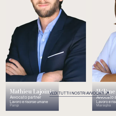
Mathieu Lajoinie
Hélène
VEDI TUTTI I NOSTRI AVVOCATI
Avvocato partner
Avvocato 
Lavoro e risorse umane
Lavoro e ri
Parigi
Marsiglia