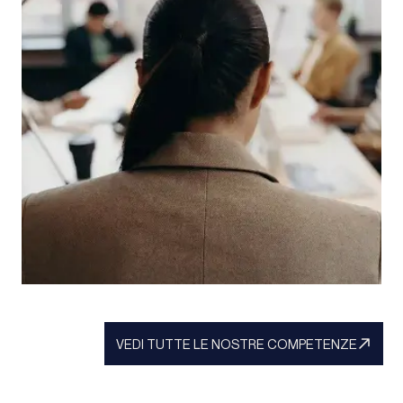
tutta la Francia, sia che riguardino i tribunali del
lavoro, gli infortuni e le malattie professionali, i
contributi sociali, le questioni amministrative o il
diritto penale.
Il nostro approccio si basa su un'analisi pragmatica
delle situazioni e dei rischi, in modo da poter
lavorare con voi per elaborare la strategia più
appropriata, massimizzare le vostre possibilità di
successo e limitare l'impatto del contenzioso.
Gestione dei conflitti sociali
Gestione dei conflitti sociali
VEDI TUTTE LE NOSTRE COMPETENZE
Scioperi, azioni industriali, blocchi o tensioni
PER SAPERNE DI PIÙ
sociali... Queste situazioni richiedono una gestione
reattiva e strategica.