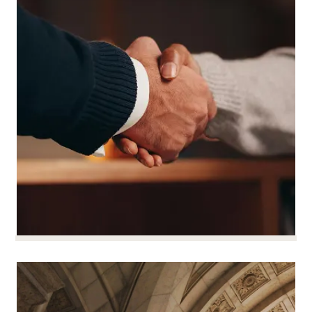
performance: riduce il rischio di conflitti e rafforza il
marchio del datore di lavoro.
La contrattazione collettiva ci permette di
adattare le regole alle esigenze dell'azienda e di
sostenere il cambiamento.
Possiamo aiutarvi a strutturare le vostre relazioni
industriali, a garantire i vostri contratti collettivi e a
gestire le controversie collettive.
Stipulare e modificare un
Stipulare e modificare un
contratto di lavoro
contratto di lavoro
PER SAPERNE DI PIÙ
Lavoriamo con voi fin dalla stesura del contratto