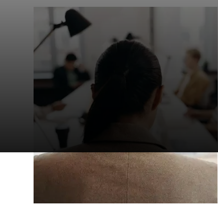
DGCCRF / DREETS 检查：