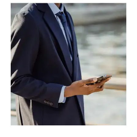
向竞争管理局提起诉讼：为自
己辩护
阅读更多
在
对反竞争行为
（卡特尔或滥用支配地位）进
行
调查的
情况下，我们从调查阶段一直参与到
监管机构的最终裁决。
如果发生
检查或扣押行动
（OVS），我们的律
师可以立即介入您的经营场所。
我们协助国际集团和大型企业 管理案件、制
定辩护策略并与监管机构沟通。
为销售和采购团队提供培训