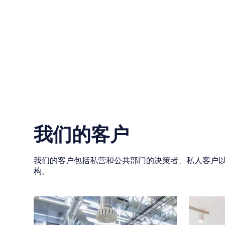
合并控制
任何超过一定门槛的合并、收购或合资企业都
阅读更多
必须向 Autorité de la Concurrence（法国，欧
盟委员会）申报。
我们的律师会评估申报义务、准备文件并协调
调查，直至做出决定。
我们的客户
我们的客户包括私营和公共部门的决策者、私人客户
构。