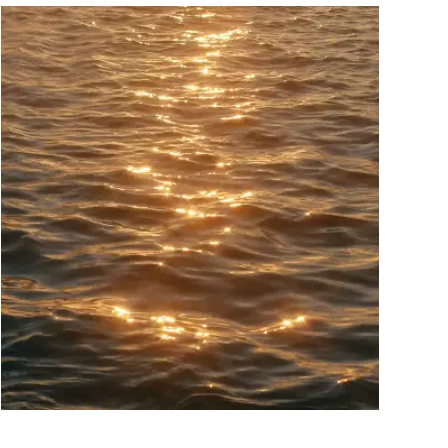
竞争风险：日常咨询和审计
独家条款、定价、网络实践......我们的律师为
阅读更多
您提供日常建议，帮助您确保商业选择的安全
性。
我们还可以帮助您进行一次性审计，以摸清风
险、更新实践或准备战略行动。
目标：合规性、安全性和灵活性。
纵向关系：商业实践框架