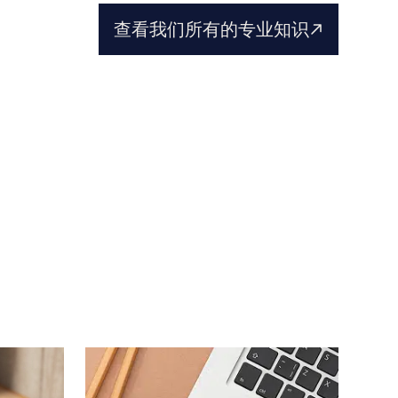
纵向关系：商业实践框架
查看我们所有的专业知识
操纵转售价格、地区排他性、非竞争条款......
阅读更多
与分销商、转售商或特许经营商的某些做法可
能会使您承担竞争法责任。
我们的律师可以帮助您在保护商业战略的同时
确保协议的安全性。