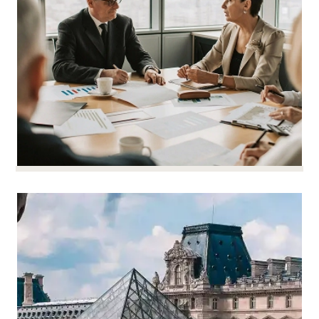
您可以在一个支持您长期愿景的组织中平静地向前
迈进。
组织合作伙伴之间的关系
组织合作伙伴之间的关系
没有什么比合伙人之间没有明确规则的公司更脆弱
阅读更多
了。
我们根据每位合伙人的雄心壮志和企业的实际情
况，量身定制合伙协议。权利、义务、进入或退出
资本：一切都有章可循，避免僵局。