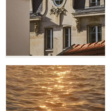
每项安排都旨在确保您的项目安全，不错失任何机
会。
集团内部交易的担保
集团内部交易的担保
相关公司之间的集团内交易和现金流受到当局的严
阅读更多
格审查。
我们提供一个全球框架，以确保您的受监管协议、
管理费、担保和现金转移安全。
我们的税务专家会对每笔交易进行审核，以避免任
何重新评估。您的团队在简单明了的规则下开展工