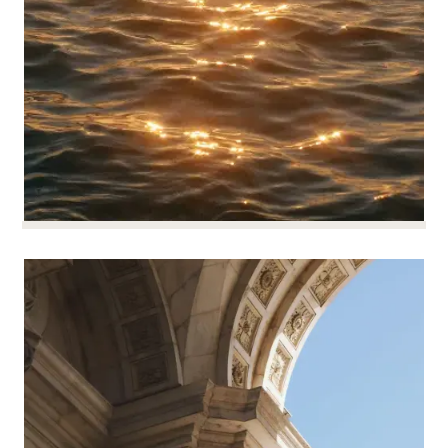
作。
优化集团内部现金管理
优化集团内部现金管理
一个组织良好的财务部门有助于集团的稳固和决策
阅读更多
的制定。
我们为您制定集团内部现金管理协议，建立适当的
机制（现金池、预付款、向上流动），并确保其符
合法律和税务规定。
您可以在完全安全的情况下灵活管理现金流，而不