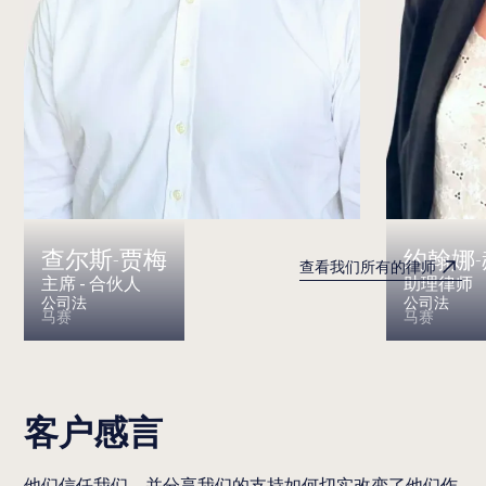
查尔斯-贾梅
约翰娜
查看我们所有的律师
主席 - 合伙人
助理律师
公司法
公司法
马赛
马赛
客户感言
他们信任我们，并分享我们的支持如何切实改变了他们作