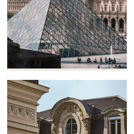
为您奠定坚实的基础，保护您的资本。
构建和发展你的团队
构建和发展你的团队
如果您的集团要发展壮大，就需要从法律角度对其
阅读更多
进行适当的组织。
我们的多学科团队将与您合作，创建或重组子公
司、控股公司或联合结构，同时确保整体的一致
性。