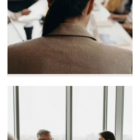
构建治理结构并将其付诸实
构建治理结构并将其付诸实施
施
作为一名管理者，您需要快速、妥善地做出决策，
阅读更多
同时为未来做好准备。
我们为您构建公司治理结构，使其在面对日常挑战
时依然清晰稳固。公司章程、授权、内部规则：一
切都会更新，以保护您的决策和公司的长远未来。