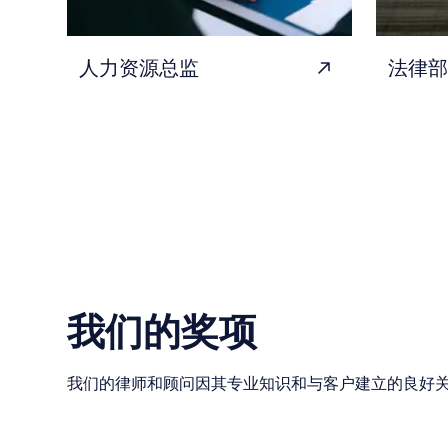
人力资源总监
法律部
我们的奖项
我们的律师和顾问因其专业知识和与客户建立的良好