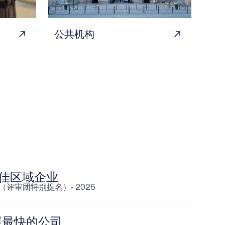
公共机构
最佳区域企业
（评审团特别提名）- 2026
发展最快的公司