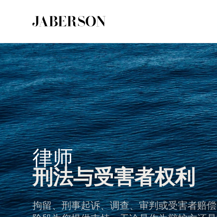
律师
刑法与受害者权利
拘留、刑事起诉、调查、审判或受害者赔偿