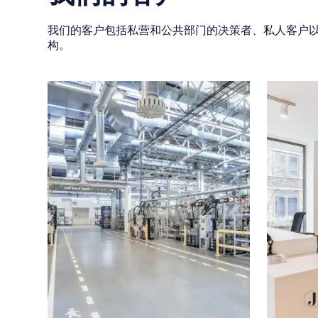
我们的客户包括私营和公共部门的决策者、私人客户
构。