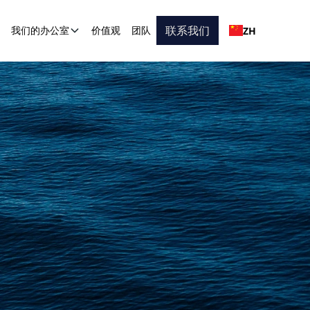
联系我们
ZH
我们的办公室
价值观
团队